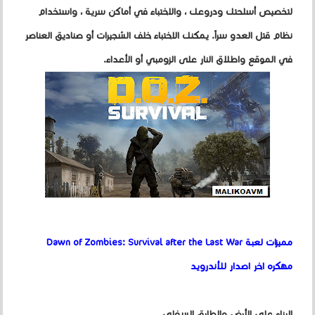
لتخصيص أسلحتك ودروعك ، والاختباء في أماكن سرية ، واستخدام
نظام قتل العدو سراً. يمكنك الاختباء خلف الشجيرات أو صناديق العناصر
في الموقع واطلاق النار على الزومبي أو الأعداء.
مميزات لعبة Dawn of Zombies: Survival after the Last War
مهكره اخر اصدار للأندرويد
البناء على الأرض والطابق السفلي.