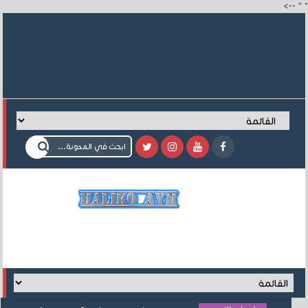
-->
"
"