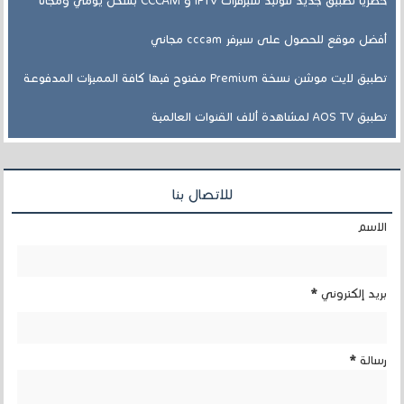
حصريا تطبيق جديد لتوليد سيرفرات IPTV و CCCAM بشكل يومي ومجانا
أفضل موقع للحصول على سيرفر cccam مجاني
تطبيق لايت موشن نسخة Premium مفتوح فيها كافة المميزات المدفوعة
تطبيق AOS TV لمشاهدة ألاف القنوات العالمية
للاتصال بنا
الاسم
بريد إلكتروني
*
رسالة
*